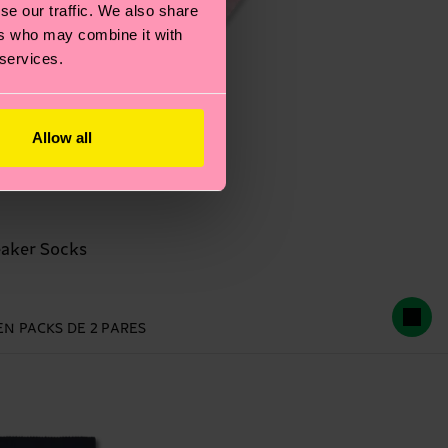
se our traffic. We also share
ers who may combine it with
 services.
Allow all
eaker Socks
EN PACKS DE 2 PARES