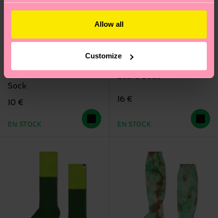
Allow all
+7
Customize
Simple Stripe Sneaker
Zebra Sock
Sock
16 €
10 €
EN STOCK
EN STOCK