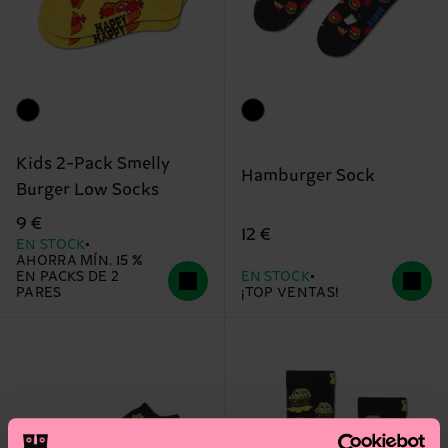
Kids 2-Pack Smelly
Hamburger Sock
Burger Low Socks
9 €
12 €
EN STOCK
AHORRA MÍN. 15 %
EN PACKS DE 2
EN STOCK
PARES
¡TOP VENTAS!