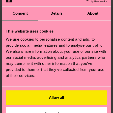
Consent
Details
About
This website uses cookies
We use cookies to personalise content and ads, to
provide social media features and to analyse our traffic.
We also share information about your use of our site with
Kids Smelly Burger
our social media, advertising and analytics partners who
Smelly Burger Low
Sock
may combine it with other information that you’ve
Sock
provided to them or that they’ve collected from your use
Precio original
precio rebajado
7 €
-50%
of their services.
Precio original
precio rebajado
8 €
-40%
3.50 €
4.80 €
EN STOCK
MEZCLA DE
ALGODÓN
EN STOCK
ORGÁNICO
Allow all