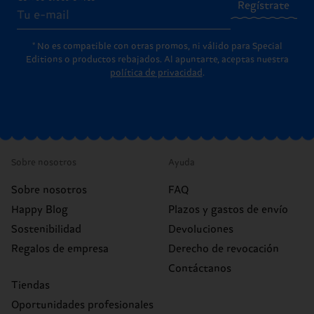
Regístrate
* No es compatible con otras promos, ni válido para Special
Editions o productos rebajados. Al apuntarte, aceptas nuestra
política de privacidad
.
Sobre nosotros
Ayuda
Sobre nosotros
FAQ
Happy Blog
Plazos y gastos de envío
Sostenibilidad
Devoluciones
Regalos de empresa
Derecho de revocación
Contáctanos
Tiendas
Oportunidades profesionales