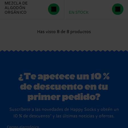
MEZCLA DE
ALGODÓN
ORGÁNICO
EN STOCK
Has visto 8 de 8 productos
¿Te apetece un 10 %
de descuento en tu
primer pedido?
Suscríbete a las novedades de Happy Socks y obtén un
10 % de descuento* y las últimas noticias y ofertas.
Correo electrónico