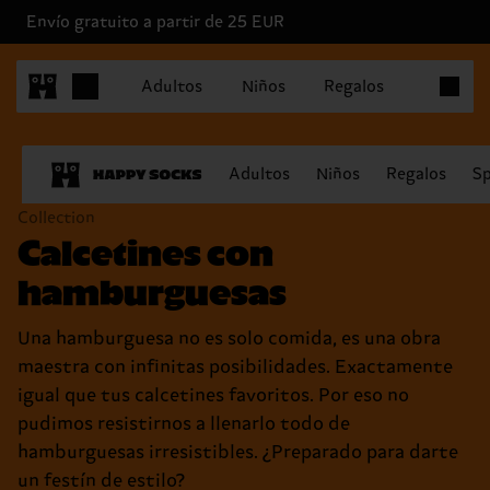
Envío gratuito a partir de 25 EUR
Artículo
Adultos
Niños
Regalos
Adultos
Niños
Regalos
Sp
Collection
Calcetines con
hamburguesas
Una hamburguesa no es solo comida, es una obra
maestra con infinitas posibilidades. Exactamente
igual que tus calcetines favoritos. Por eso no
pudimos resistirnos a llenarlo todo de
hamburguesas irresistibles. ¿Preparado para darte
un festín de estilo?