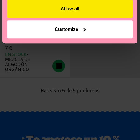
Allow all
+2
Customize
Solid Short Crew Sock
7 €
EN STOCK
MEZCLA DE
ALGODÓN
ORGÁNICO
Has visto 5 de 5 productos
¿Te apetece un 10 %