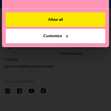
Sobre nosotros
Ayuda
Allow all
Sobre nosotros
FAQ
Happy Blog
Plazos y gastos de envío
Customize
Sostenibilidad
Devoluciones
Regalos de empresa
Derecho de revocación
Contáctanos
Tiendas
Oportunidades profesionales
Sigue a Happy Socks