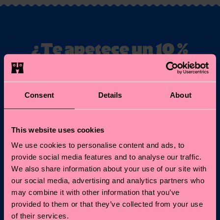
¿Te apetece un 10 %
de descuento en tu
primer pedido?
Consent
Details
About
Suscríbete a las novedades de Happy Socks y obtén un
10 % de descuento* y las últimas noticias y ofertas.
This website uses cookies
Correo electrónico
Regístrate
We use cookies to personalise content and ads, to
provide social media features and to analyse our traffic.
We also share information about your use of our site with
* No es compatible con otras promos, ni válido para Special
Editions o productos rebajados. Al apuntarte, aceptas nuestra
our social media, advertising and analytics partners who
política de privacidad
.
may combine it with other information that you’ve
provided to them or that they’ve collected from your use
of their services.