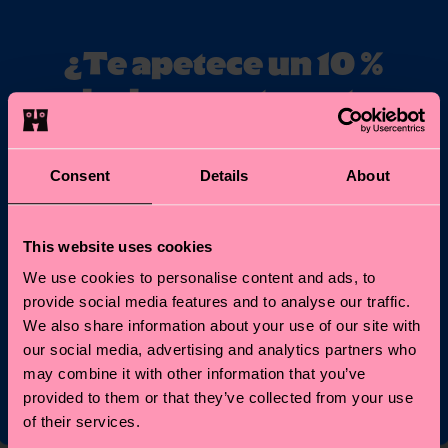
¿Te apetece un 10 %
de descuento en tu
primer pedido?
Consent
Details
About
Suscríbete a las novedades de Happy Socks y obtén un
10 % de descuento* y las últimas noticias y ofertas.
Correo electrónico
This website uses cookies
Regístrate
We use cookies to personalise content and ads, to
provide social media features and to analyse our traffic.
* No es compatible con otras promos, ni válido para Special
We also share information about your use of our site with
Editions o productos rebajados. Al apuntarte, aceptas nuestra
our social media, advertising and analytics partners who
política de privacidad
.
may combine it with other information that you’ve
provided to them or that they’ve collected from your use
of their services.