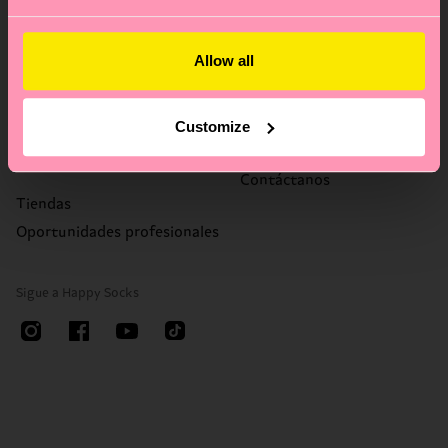
Sobre nosotros
Ayuda
Allow all
Sobre nosotros
FAQ
Happy Blog
Plazos y gastos de envío
Sostenibilidad
Devoluciones
Customize
Regalos de empresa
Derecho de revocación
Contáctanos
Tiendas
Oportunidades profesionales
Sigue a Happy Socks