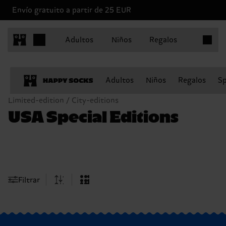
Envío gratuito a partir de 25 EUR
Artículo
Adultos
Niños
Regalos
Adultos
Niños
Regalos
Sp
Limited-edition / City-editions
USA Special Editions
Filtrar