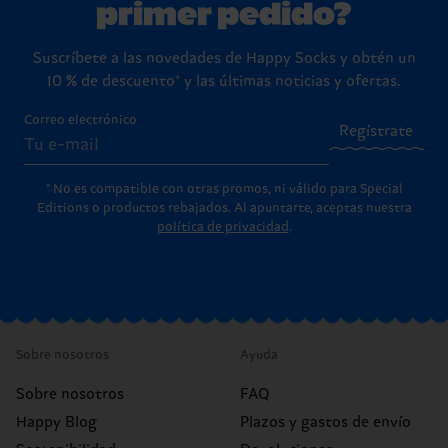
primer pedido?
Suscríbete a las novedades de Happy Socks y obtén un
10 % de descuento* y las últimas noticias y ofertas.
Correo electrónico
Regístrate
* No es compatible con otras promos, ni válido para Special
Editions o productos rebajados. Al apuntarte, aceptas nuestra
política de privacidad
.
Sobre nosotros
Ayuda
Sobre nosotros
FAQ
Happy Blog
Plazos y gastos de envío