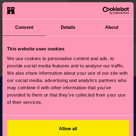
Precio original
precio rebajado
12 €
-50%
6 €
EN STOCK
MEZCLA DE
Consent
Details
About
ALGODÓN
ORGÁNICO
This website uses cookies
Has visto 1 de 1 productos
We use cookies to personalise content and ads, to
provide social media features and to analyse our traffic.
We also share information about your use of our site with
our social media, advertising and analytics partners who
may combine it with other information that you’ve
provided to them or that they’ve collected from your use
¿Te apetece un 10 %
of their services.
de descuento en tu
primer pedido?
Allow all