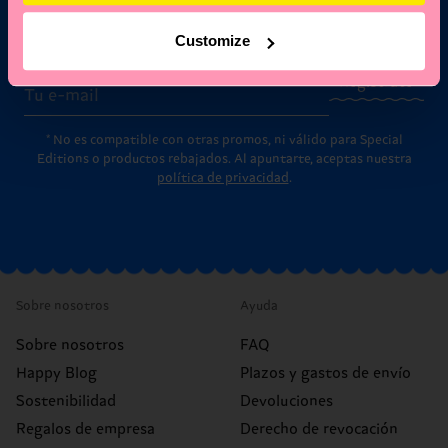
Suscríbete a las novedades de Happy Socks y obtén un
10 % de descuento* y las últimas noticias y ofertas.
Customize
Correo electrónico
Regístrate
* No es compatible con otras promos, ni válido para Special
Editions o productos rebajados. Al apuntarte, aceptas nuestra
política de privacidad
.
Sobre nosotros
Ayuda
Sobre nosotros
FAQ
Happy Blog
Plazos y gastos de envío
Sostenibilidad
Devoluciones
Regalos de empresa
Derecho de revocación