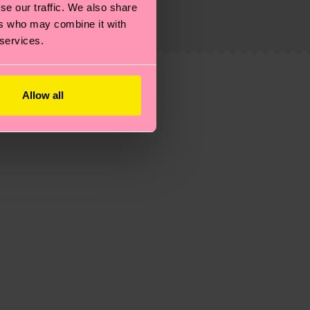
se our traffic. We also share
e trata de una estimación y que el tiempo exacto
ers who may combine it with
 services.
eguntas más frecuentes.
Allow all