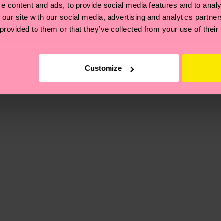
e content and ads, to provide social media features and to analy
de envío es de 5-8 días laborables. Ten en cuenta que s
 our site with our social media, advertising and analytics partn
 provided to them or that they’ve collected from your use of their
 página de
Devoluciones
para ver las respuestas a las pr
Customize