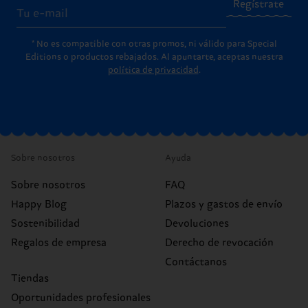
Regístrate
* No es compatible con otras promos, ni válido para Special
Editions o productos rebajados. Al apuntarte, aceptas nuestra
política de privacidad
.
Sobre nosotros
Ayuda
Sobre nosotros
FAQ
Happy Blog
Plazos y gastos de envío
Sostenibilidad
Devoluciones
Regalos de empresa
Derecho de revocación
Contáctanos
Tiendas
Oportunidades profesionales