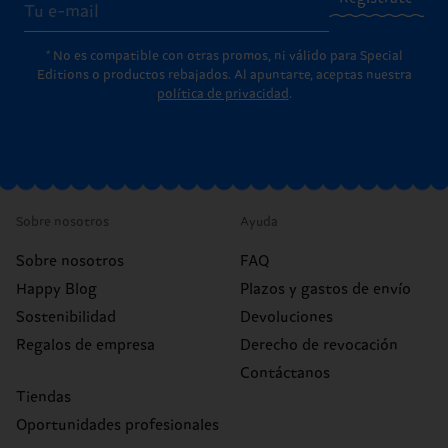
* No es compatible con otras promos, ni válido para Special
Editions o productos rebajados. Al apuntarte, aceptas nuestra
política de privacidad
.
Sobre nosotros
Ayuda
Sobre nosotros
FAQ
Happy Blog
Plazos y gastos de envío
Sostenibilidad
Devoluciones
Regalos de empresa
Derecho de revocación
Contáctanos
Tiendas
Oportunidades profesionales