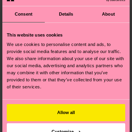
ID: MJA01-9050
Consent
Details
About
Materiales
This website uses cookies
Sostenibilidad
86% Algodón, 12% Poliamida, 2% Elastano
We use cookies to personalise content and ads, to
La sostenibilidad es mucho más que sellos y
Envío y devoluciónes
provide social media features and to analyse our traffic.
Información detallada:
etiquetas. Se trata de elegir el camino ético, pisar
We also share information about your use of our site with
86% Mezcla de algodón orgánico, 12% Poliamida,
El plazo de entrega estimado a España desde la
ligero para el planeta, mimar tus calcetines y un
our social media, advertising and analytics partners who
2% Elastano
fecha de envío es de 5-8 días laborables. Ten en
montón de cosas más. ¿Quieres descubrirlo todo y
may combine it with other information that you’ve
cuenta que se trata de una estimación y que el
llevarte algunos trucos? Pásate por nuestra
página
provided to them or that they’ve collected from your use
tiempo exacto puede variar según el servicio
of their services.
de sostenibilidad
.
postal local.
Creemos que te va a encantar
Diseños parecidos
¡Novedades!
¿Tienes dudas sobre las devoluciones? Visita
Allow all
nuestra página de
Devoluciones
para ver las
respuestas a las preguntas más frecuentes.
Customize