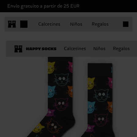
Envío gratuito a partir de 25 EUR
Artículo
Calcetines
Niños
Regalos
Calcetines
Niños
Regalos