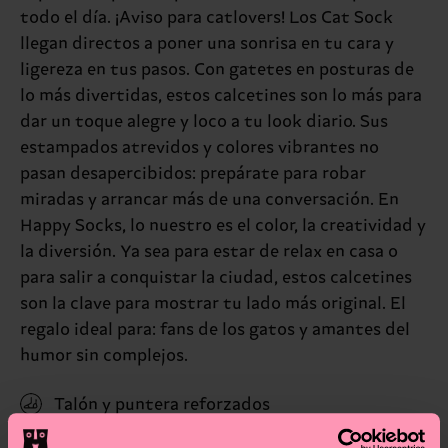
todo el día. ¡Aviso para catlovers! Los Cat Sock
llegan directos a poner una sonrisa en tu cara y
ligereza en tus pasos. Con gatetes en posturas de
lo más divertidas, estos calcetines son lo más para
dar un toque alegre y loco a tu look diario. Sus
estampados atrevidos y colores vibrantes no
pasan desapercibidos: prepárate para robar
miradas y arrancar más de una conversación. En
Happy Socks, lo nuestro es el color, la creatividad y
la diversión. Ya sea para estar de relax en casa o
para salir a conquistar la ciudad, estos calcetines
son la clave para mostrar tu lado más original. El
regalo ideal para: fans de los gatos y amantes del
humor sin complejos.
Talón y puntera reforzados
Organic Cotton Blend
(Read more here)