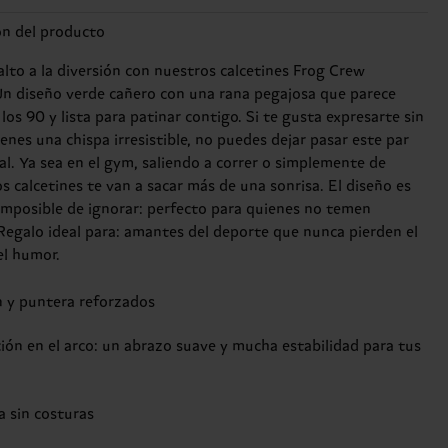
ón del producto
alto a la diversión con nuestros calcetines Frog Crew
Un diseño verde cañero con una rana pegajosa que parece
los 90 y lista para patinar contigo. Si te gusta expresarte sin
tienes una chispa irresistible, no puedes dejar pasar este par
al. Ya sea en el gym, saliendo a correr o simplemente de
os calcetines te van a sacar más de una sonrisa. El diseño es
 imposible de ignorar: perfecto para quienes no temen
 Regalo ideal para: amantes del deporte que nunca pierden el
el humor.
n y puntera reforzados
ión en el arco: un abrazo suave y mucha estabilidad para tus
a sin costuras