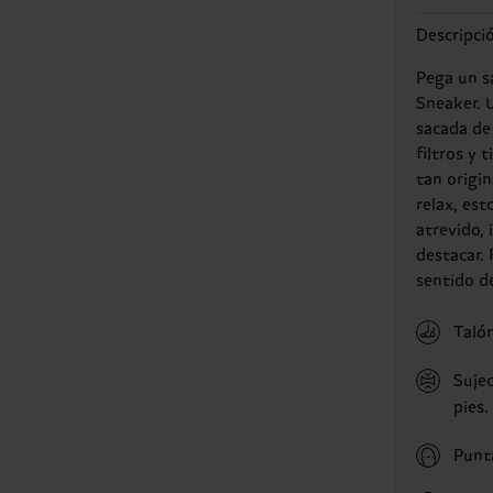
Descripci
Pega un s
Sneaker. 
sacada de 
filtros y 
tan origin
relax, est
atrevido,
destacar.
sentido d
Taló
Sujec
pies.
Punt