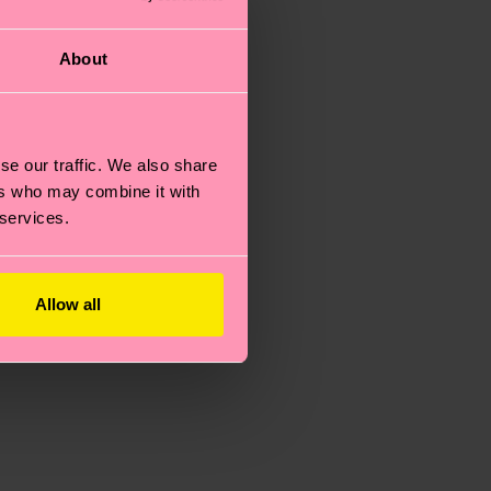
About
se our traffic. We also share
ers who may combine it with
 services.
Allow all