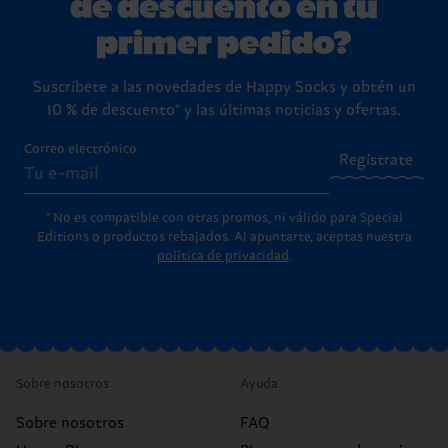
de descuento en tu
primer pedido?
Suscríbete a las novedades de Happy Socks y obtén un
10 % de descuento* y las últimas noticias y ofertas.
Correo electrónico
Regístrate
* No es compatible con otras promos, ni válido para Special
Editions o productos rebajados. Al apuntarte, aceptas nuestra
política de privacidad
.
Sobre nosotros
Ayuda
Sobre nosotros
FAQ