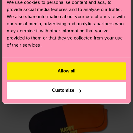
tiempo exacto puede variar según el servicio
We use cookies to personalise content and ads, to
de sostenibilidad
.
postal local.
provide social media features and to analyse our traffic.
Creemos que te va a encantar
Diseños parecidos
We also share information about your use of our site with
¿Tienes dudas sobre las devoluciones? Visita
our social media, advertising and analytics partners who
may combine it with other information that you’ve
nuestra página de
Devoluciones
para ver las
provided to them or that they’ve collected from your use
respuestas a las preguntas más frecuentes.
of their services.
Allow all
Customize