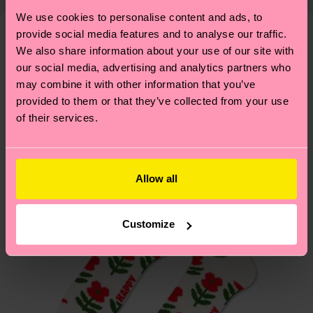
cuenta que se trata de una estimación y que el
llevarte algunos trucos? Pásate por nuestra
página
We use cookies to personalise content and ads, to
tiempo exacto puede variar según el servicio
de sostenibilidad
.
provide social media features and to analyse our traffic.
postal local.
We also share information about your use of our site with
Creemos que te va a encantar
Diseños parecidos
our social media, advertising and analytics partners who
¡Novedades!
¿Tienes dudas sobre las devoluciones? Visita
may combine it with other information that you’ve
nuestra página de
Devoluciones
para ver las
provided to them or that they’ve collected from your use
respuestas a las preguntas más frecuentes.
of their services.
Allow all
Customize