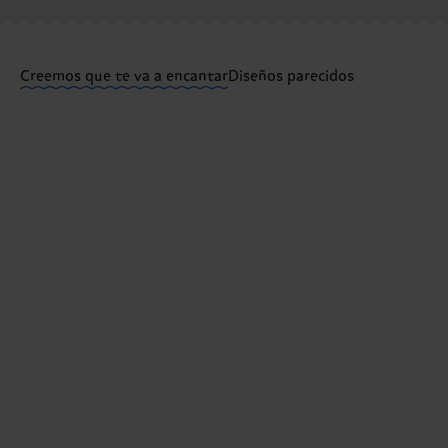
¿Tienes dudas sobre las devoluciones? Visita nuestra
Creemos que te va a encantar
Diseños parecidos