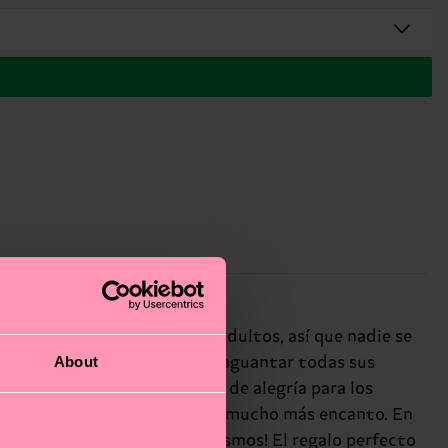
or? También hay versión para adultos, así que nadie se
About
tera y talón reforzados para aguantar todas sus
Cream son un auténtico chute de alegría para los
ce que cualquier outfit tenga mucho más encanto. En
 que se atreven a ser ellos mismos! El regalo perfecto