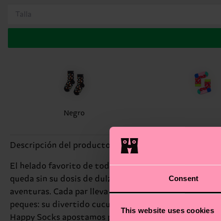
Talla
Negro
Descripción del producto
El helado favorito de todos ahora se sirve… ¡en tus pie
Consent
queda sin su dosis de dulzura. Están hechos de algodó
aventuras. Cada par lleva etiqueta para el nombre, así
peques: su divertido cucurucho de colores saca sonri
This website uses cookies
Happy Socks apostamos por el color, la creatividad y, 