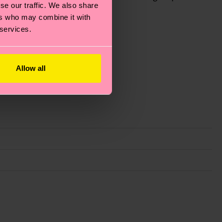
se our traffic. We also share
ers who may combine it with
 services.
Allow all
 planeta, mimar tus calcetines y un montón de cosas
e trata de una estimación y que el tiempo exacto