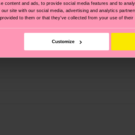
e content and ads, to provide social media features and to analy
 our site with our social media, advertising and analytics partn
 provided to them or that they’ve collected from your use of their
Customize
 Se trata de elegir el camino ético, pisar ligero para el
ucos? Pásate por nuestra
página de sostenibilidad
.
liamida reciclada, 2% Elastano
de envío es de 5-8 días laborables. Ten en cuenta que s