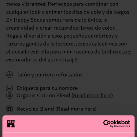
tonos vibrantes! Perfectos para combinar con
cualquier look y animar los días de cole y de juegos.
En Happy Socks somos fans de lo único, la
creatividad y crear recuerdos llenos de color.
Regala diversión a esos pequeños cerebritos y
futuros genios de la lectura: ¡estos calcetines son
el detalle estrella para mini ratones de biblioteca y
exploradores del aprendizaje!
Talón y puntera reforzados
Etiqueta para tu nombre
Organic Cotton Blend
(Read more here)
Recycled Blend
(Read more here)
ID: P001462