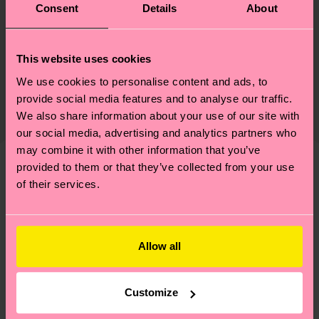
Materiales
Consent
Details
About
Sostenibilidad
85% Algodón, 13% Poliamida, 2% Elastano
This website uses cookies
La sostenibilidad es mucho más que sellos y
Envío y devoluciónes
Información detallada:
We use cookies to personalise content and ads, to
etiquetas. Se trata de elegir el camino ético, pisar
85% Mezcla de algodón orgánico, 7% Poliamida, 6%
El plazo de entrega estimado a España desde la
provide social media features and to analyse our traffic.
ligero para el planeta, mimar tus calcetines y un
Poliamida reciclada, 2% Elastano
fecha de envío es de 5-8 días laborables. Ten en
We also share information about your use of our site with
montón de cosas más. ¿Quieres descubrirlo todo y
our social media, advertising and analytics partners who
cuenta que se trata de una estimación y que el
llevarte algunos trucos? Pásate por nuestra
página
may combine it with other information that you’ve
tiempo exacto puede variar según el servicio
de sostenibilidad
.
provided to them or that they’ve collected from your use
postal local.
Creemos que te va a encantar
of their services.
¿Tienes dudas sobre las devoluciones? Visita
nuestra página de
Devoluciones
para ver las
respuestas a las preguntas más frecuentes.
Allow all
Customize