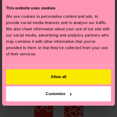
Información detallada:
etiquetas. Se trata de elegir el camino ético, pisar
79% Mezcla de algodón orgánico, 14% Poliamida
This website uses cookies
El plazo de entrega estimado a España desde la
ligero para el planeta, mimar tus calcetines y un
reciclada, 6% Poliamida, 1% Elastano
fecha de envío es de 5-8 días laborables. Ten en
We use cookies to personalise content and ads, to
montón de cosas más. ¿Quieres descubrirlo todo y
cuenta que se trata de una estimación y que el
provide social media features and to analyse our traffic.
llevarte algunos trucos? Pásate por nuestra
página
tiempo exacto puede variar según el servicio
We also share information about your use of our site with
de sostenibilidad
.
our social media, advertising and analytics partners who
postal local.
Creemos que te va a encantar
Diseños parecidos
may combine it with other information that you’ve
provided to them or that they’ve collected from your use
Idea para regalo
¿Tienes dudas sobre las devoluciones? Visita
of their services.
nuestra página de
Devoluciones
para ver las
respuestas a las preguntas más frecuentes.
Allow all
Customize