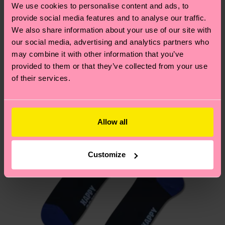
tiempo exacto puede variar según el servicio
We use cookies to personalise content and ads, to
de sostenibilidad
.
postal local.
provide social media features and to analyse our traffic.
Creemos que te va a encantar
Diseños parecidos
We also share information about your use of our site with
Idea para regalo
our social media, advertising and analytics partners who
¿Tienes dudas sobre las devoluciones? Visita
may combine it with other information that you’ve
nuestra página de
Devoluciones
para ver las
provided to them or that they’ve collected from your use
respuestas a las preguntas más frecuentes.
of their services.
Allow all
Customize