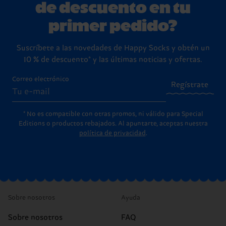
de descuento en tu
primer pedido?
Suscríbete a las novedades de Happy Socks y obtén un
10 % de descuento* y las últimas noticias y ofertas.
Correo electrónico
Regístrate
* No es compatible con otras promos, ni válido para Special
Editions o productos rebajados. Al apuntarte, aceptas nuestra
política de privacidad
.
Sobre nosotros
Ayuda
Sobre nosotros
FAQ