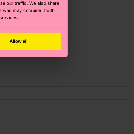
se our traffic. We also share
ers who may combine it with
 services.
Allow all
 planeta, mimar tus calcetines y un montón de cosas
e trata de una estimación y que el tiempo exacto