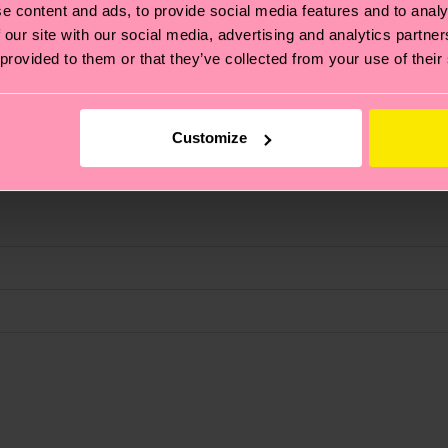
e content and ads, to provide social media features and to analy
 our site with our social media, advertising and analytics partn
 provided to them or that they’ve collected from your use of their
bilidad para tus pies.
Customize
 Se trata de elegir el camino ético, pisar ligero para el
ucos? Pásate por nuestra
página de sostenibilidad
.
de envío es de 5-8 días laborables. Ten en cuenta que s