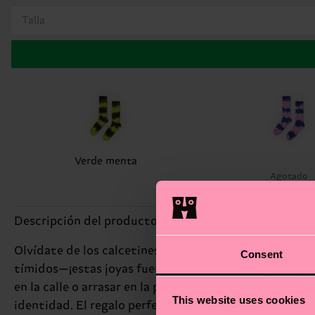
Talla
Verde menta
Agotado
Descripción del producto
Olvídate de los calcetines aburridos: los Tie-dye Str
Consent
tímidos—¡estas joyas fueron hechas para lucirse! Dale
en la calle o arrasar en la pista? Da igual, porque este
This website uses cookies
identidad. El regalo perfecto para: amantes de las zap