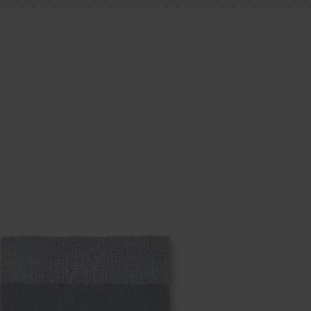
 página de
Devoluciones
para ver las respuestas a las pr