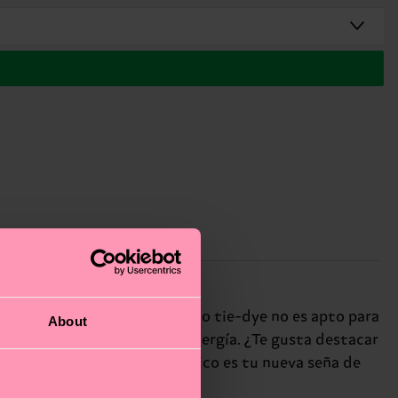
ado amarillo y negro en efecto tie-dye no es apto para
About
ines atrevidos y llenos de energía. ¿Te gusta destacar
a ser diferente, este diseño único es tu nueva seña de