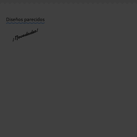
¿Tienes dudas sobre las devoluciones? Visita nuestra
Diseños parecidos
¡Novedades!