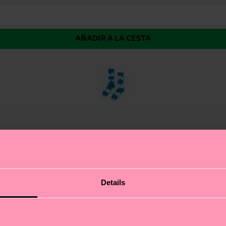
AÑADIR A LA CESTA
ipe Sneaker Sock llegan para romper esquemas. El degrad
Details
 caña a tu estilo y exprésate como nadie con estos calcet
 par llevará tu look deportivo a otro nivel. Si te atreves 
atillas y del deporte.