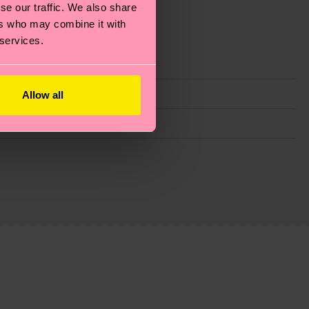
se our traffic. We also share
ers who may combine it with
 services.
Allow all
 planeta, mimar tus calcetines y un montón de cosas
e trata de una estimación y que el tiempo exacto
eguntas más frecuentes.