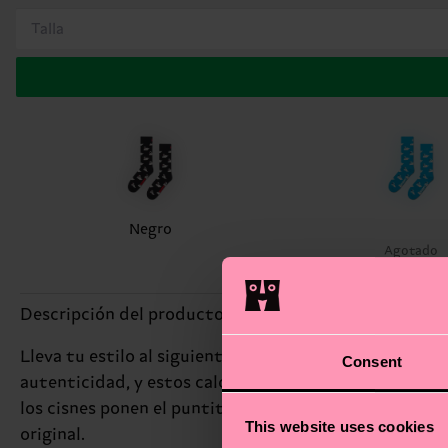
Talla
Negro
Agotado
Descripción del producto
Lleva tu estilo al siguiente nivel con nuestros Swan 
Consent
autenticidad, y estos calcetines atrevidos son tu bill
los cisnes ponen el puntito soñador. ¿Formal o casual
This website uses cookies
original.