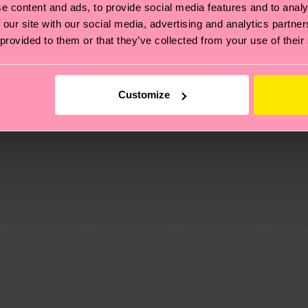
e content and ads, to provide social media features and to analy
 our site with our social media, advertising and analytics partn
 provided to them or that they’ve collected from your use of their
Customize
 Se trata de elegir el camino ético, pisar ligero para el
ucos? Pásate por nuestra
página de sostenibilidad
.
de envío es de 5-8 días laborables. Ten en cuenta que s
 página de
Devoluciones
para ver las respuestas a las pr