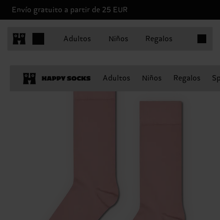
Envío gratuito a partir de 25 EUR
Artículo
Adultos
Niños
Regalos
Adultos
Niños
Regalos
Sp