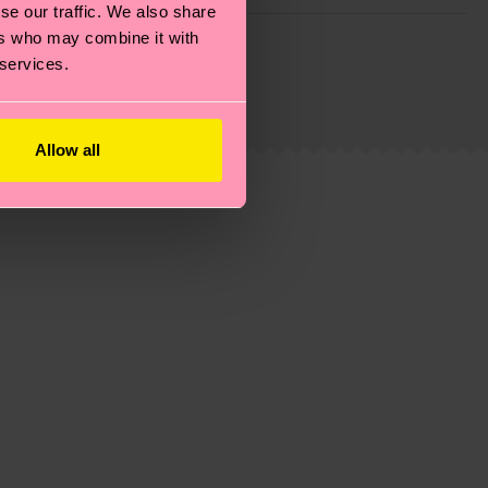
se our traffic. We also share
 planeta, mimar tus calcetines y un montón de cosas
ers who may combine it with
 services.
e trata de una estimación y que el tiempo exacto
Allow all
eguntas más frecuentes.