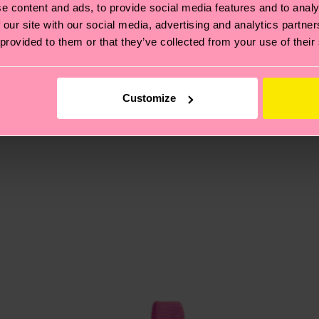
e content and ads, to provide social media features and to analy
ano
 Se trata de elegir el camino ético, pisar ligero para el
 our site with our social media, advertising and analytics partn
ano
ucos? Pásate por nuestra
página de sostenibilidad
.
 provided to them or that they’ve collected from your use of their
ano
de envío es de 5-8 días laborables. Ten en cuenta que s
ano
ano
Customize
no
 página de
Devoluciones
para ver las respuestas a las pr
tano
tano
oliamida, 2% Elastano
oliamida, 2% Elastano
oliamida, 2% Elastano
Poliamida, 2% Elastano
Poliamida, 2% Elastano
Poliamida, 2% Elastano
oliamida, 2% Elastano