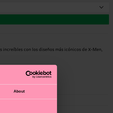
 increíbles con los diseños más icónicos de X-Men,
About