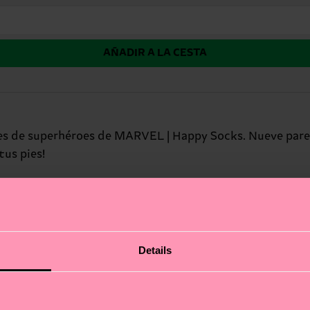
AÑADIR A LA CESTA
nes de superhéroes de MARVEL | Happy Socks. Nueve pares
tus pies!
Details
no