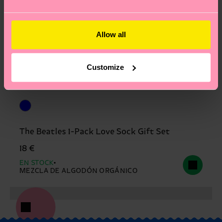
Allow all
Customize
The Beatles 1-Pack Love Sock Gift Set
18 €
EN STOCK
MEZCLA DE ALGODÓN ORGÁNICO