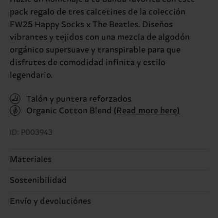
pack regalo de tres calcetines de la colección
FW25 Happy Socks x The Beatles. Diseños
vibrantes y tejidos con una mezcla de algodón
orgánico supersuave y transpirable para que
disfrutes de comodidad infinita y estilo
legendario.
Talón y puntera reforzados
Organic Cotton Blend
(Read more here)
ID: P003943
Materiales
Sostenibilidad
PRODUCTO 1:
86% Algodón, 12% Poliamida, 2%
Elastano
La sostenibilidad es mucho más que sellos y
Envío y devoluciónes
PRODUCTO 2:
86% Algodón, 12% Poliamida, 2%
etiquetas. Se trata de elegir el camino ético, pisar