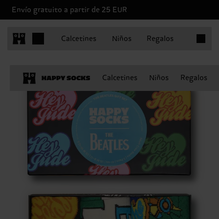
Envío gratuito a partir de 25 EUR
Artículo
Calcetines
Niños
Regalos
Calcetines
Niños
Regalos