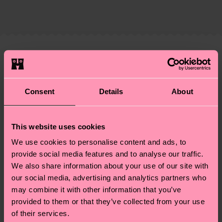
Elastano
El plazo de entrega estimado a España desde la
ligero para el planeta, mimar tus calcetines y un
PRODUCTO 3:
86% Algodón, 12% Poliamida, 2%
fecha de envío es de 5-8 días laborables. Ten en
montón de cosas más. ¿Quieres descubrirlo todo y
Elastano
cuenta que se trata de una estimación y que el
llevarte algunos trucos? Pásate por nuestra
página
tiempo exacto puede variar según el servicio
de sostenibilidad
.
Información detallada:
postal local.
Creemos que te va a encantar
Diseños parecidos
PRODUCTO 1:
86% Mezcla de algodón orgánico,
12% Poliamida, 2% Elastano
Special Edition
¿Tienes dudas sobre las devoluciones? Visita
Consent
Details
About
PRODUCTO 2:
86% Mezcla de algodón orgánico,
nuestra página de
Devoluciones
para ver las
12% Poliamida, 2% Elastano
respuestas a las preguntas más frecuentes.
PRODUCTO 3:
86% Mezcla de algodón orgánico,
This website uses cookies
12% Poliamida, 2% Elastano
We use cookies to personalise content and ads, to
provide social media features and to analyse our traffic.
We also share information about your use of our site with
our social media, advertising and analytics partners who
may combine it with other information that you’ve
provided to them or that they’ve collected from your use
of their services.