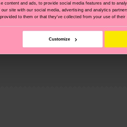
e content and ads, to provide social media features and to analy
 our site with our social media, advertising and analytics partn
 provided to them or that they’ve collected from your use of their
Customize
 Se trata de elegir el camino ético, pisar ligero para el
ucos? Pásate por nuestra
página de sostenibilidad
.
de envío es de 5-8 días laborables. Ten en cuenta que s
 página de
Devoluciones
para ver las respuestas a las pr