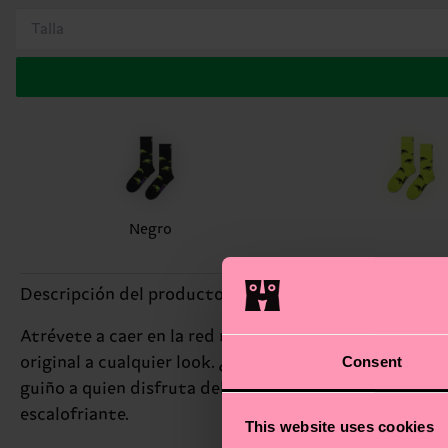
Talla
Negro
Descripción del producto
Atrévete a caer en la red más divertida con nuestros 
Consent
original a cualquier look. ¿Te gusta destacar? Su dise
guiño a quien disfruta del misterio, el rollo spooky o
escalofriante.
This website uses cookies