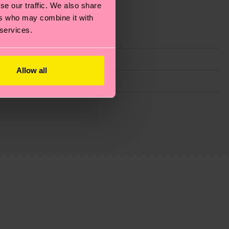
se our traffic. We also share
ers who may combine it with
 services.
Allow all
 planeta, mimar tus calcetines y un montón de cosas
e trata de una estimación y que el tiempo exacto
eguntas más frecuentes.