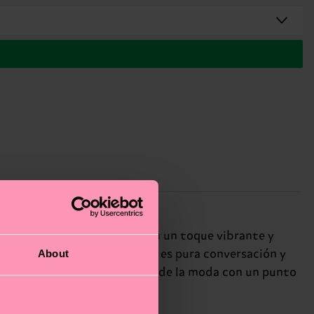
añas en amarillo neón, añaden un toque vibrante y
About
mir de personalidad. Cada par es pura conversación y
. El regalo perfecto para fans de la moda con un punto