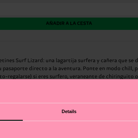
AÑADIR A LA CESTA
etines Surf Lizard: una lagartija surfera y cañera que se dej
 pasaporte directo a la aventura. Ponte en modo chill, pr
to-regalarse) si eres surfero, veraneante de chiringuito 
Details