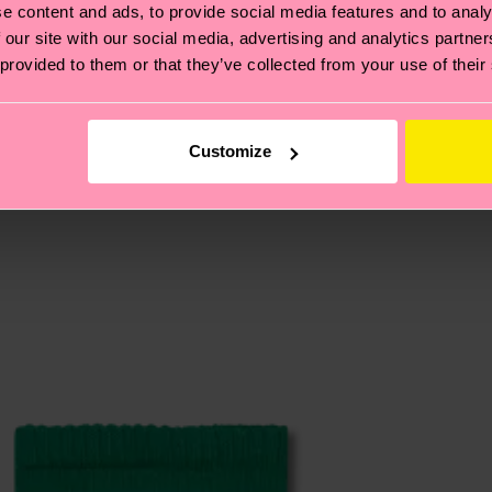
e content and ads, to provide social media features and to analy
 Se trata de elegir el camino ético, pisar ligero para el
 our site with our social media, advertising and analytics partn
 provided to them or that they’ve collected from your use of their
ucos? Pásate por nuestra
página de sostenibilidad
.
de envío es de 5-8 días laborables. Ten en cuenta que s
Customize
 página de
Devoluciones
para ver las respuestas a las pr