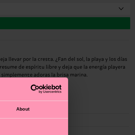
a llevar por la cresta. ¿Fan del sol, la playa y los días
esume de espíritu libre y deja que la energía playera
o simplemente adoras la brisa marina.
About