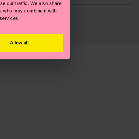
se our traffic. We also share
 planeta, mimar tus calcetines y un montón de cosas
ers who may combine it with
 services.
e trata de una estimación y que el tiempo exacto
Allow all
eguntas más frecuentes.