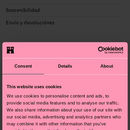
Sostenibilidad
95% Algodón, 5% Elastano
La sostenibilidad es mucho más que sellos y
Envío y devoluciónes
etiquetas. Se trata de elegir el camino ético, pisar
El plazo de entrega estimado a España desde la
ligero para el planeta, mimar tus calcetines y un
fecha de envío es de 5-8 días laborables. Ten en
montón de cosas más. ¿Quieres descubrirlo todo y
cuenta que se trata de una estimación y que el
llevarte algunos trucos? Pásate por nuestra
página
tiempo exacto puede variar según el servicio
de sostenibilidad
.
postal local.
Consent
Details
About
Creemos que te va a encantar
Diseños parecidos
Idea para regalo
¿Tienes dudas sobre las devoluciones? Visita
This website uses cookies
nuestra página de
Devoluciones
para ver las
respuestas a las preguntas más frecuentes.
We use cookies to personalise content and ads, to
provide social media features and to analyse our traffic.
We also share information about your use of our site with
our social media, advertising and analytics partners who
may combine it with other information that you’ve