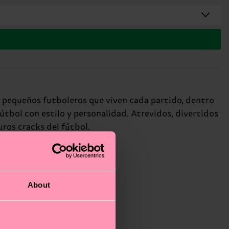
ra pequeños futboleros que viven cada partido, dentro
fútbol con estilo y personalidad. Atrevidos, divertidos
uros cracks del fútbol.
About