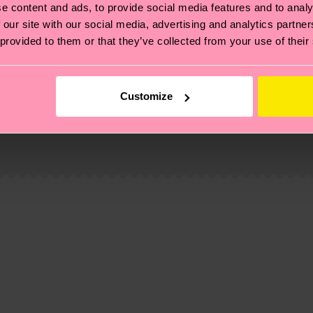
e content and ads, to provide social media features and to analy
 our site with our social media, advertising and analytics partn
 provided to them or that they’ve collected from your use of their
no
ano
Customize
 Se trata de elegir el camino ético, pisar ligero para el
ucos? Pásate por nuestra
página de sostenibilidad
.
de envío es de 5-8 días laborables. Ten en cuenta que s
omposition-recycled-pre-consumer-polyamide, 6% Polia
composition-recycled-pre-consumer-polyamide, 6% Poli
 página de
Devoluciones
para ver las respuestas a las pr