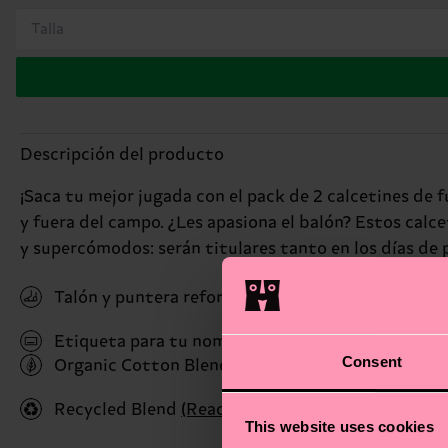
Talla
Descripción del producto
¡Saca tu mejor jugada con el pack de 2 calcetines de 
y fuera del campo. ¿Les apasiona el balón? Estos calce
y supercómodos: serán titulares tanto en los días de p
Talón y puntera reforzados
Etiqueta para tu nombre
Consent
Organic Cotton Blend
(Read more here)
Recycled Blend
(Read more here)
This website uses cookies