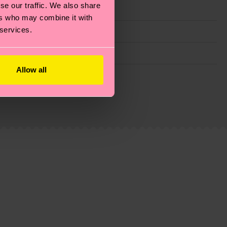
se our traffic. We also share
ers who may combine it with
 services.
Allow all
 planeta, mimar tus calcetines y un montón de cosas
e trata de una estimación y que el tiempo exacto
mida, 1% Elastano
amida, 1% Elastano
eguntas más frecuentes.