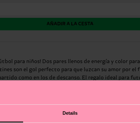
AÑADIR A LA CESTA
fútbol para niños! Dos pares llenos de energía y color pa
tines son el gol perfecto para que luzcan su amor por el 
artido como en los de descanso. El regalo ideal para fut
Details