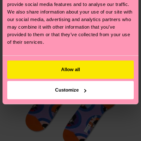
Creemos que te va a encantar
Diseños parecidos
provide social media features and to analyse our traffic.
We also share information about your use of our site with
Special Edition
¿Tienes dudas sobre las devoluciones? Visita
our social media, advertising and analytics partners who
nuestra página de
Devoluciones
para ver las
may combine it with other information that you’ve
respuestas a las preguntas más frecuentes.
provided to them or that they’ve collected from your use
of their services.
Allow all
Customize