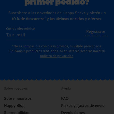
primer pedido?
Suscríbete a las novedades de Happy Socks y obtén un
10 % de descuento* y las últimas noticias y ofertas.
Correo electrónico
Regístrate
* No es compatible con otras promos, ni válido para Special
Editions o productos rebajados. Al apuntarte, aceptas nuestra
política de privacidad
.
Sobre nosotros
Ayuda
Sobre nosotros
FAQ
Happy Blog
Plazos y gastos de envío
Sostenibilidad
Devoluciones