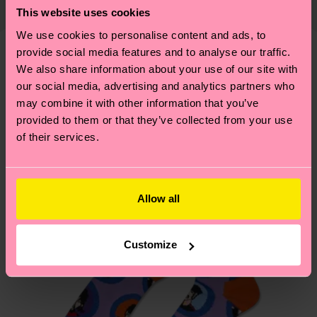
PRODUCTO 3:
73% Algodón, 23% Poliamida, 4%
fecha de envío es de 5-8 días laborables. Ten en
montón de cosas más. ¿Quieres descubrirlo todo y
This website uses cookies
Elastano
cuenta que se trata de una estimación y que el
llevarte algunos trucos? Pásate por nuestra
página
We use cookies to personalise content and ads, to
tiempo exacto puede variar según el servicio
de sostenibilidad
.
provide social media features and to analyse our traffic.
Información detallada:
postal local.
We also share information about your use of our site with
Diseños parecidos
PRODUCTO 1:
73% Mezcla de algodón orgánico,
our social media, advertising and analytics partners who
23% Poliamida, 4% Elastano
Special Edition
¿Tienes dudas sobre las devoluciones? Visita
may combine it with other information that you’ve
PRODUCTO 2:
73% Mezcla de algodón orgánico,
nuestra página de
Devoluciones
para ver las
provided to them or that they’ve collected from your use
23% Poliamida, 4% Elastano
respuestas a las preguntas más frecuentes.
of their services.
PRODUCTO 3:
73% Mezcla de algodón orgánico,
23% Poliamida, 4% Elastano
Allow all
Customize