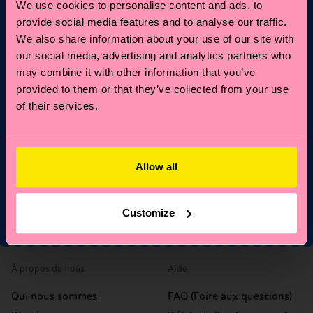
We use cookies to personalise content and ads, to
provide social media features and to analyse our traffic.
Abonnez-vous aux mises à jour de Happy Socks pour
We also share information about your use of our site with
bénéficier d'une remise de 10 %* et des dernières
our social media, advertising and analytics partners who
actualités et offres.
may combine it with other information that you’ve
provided to them or that they’ve collected from your use
E-mail
Inscription
of their services.
*Ne peut pas être combiné avec d'autres offres ou utilisé sur les
éditions limitées/spéciales et les articles en solde. En vous
Allow all
inscrivant, vous acceptez nos conditions.
politique de
confidentialité
Customize
À propos de nous
Aide
Qui nous sommes
FAQ (Foire aux questions)