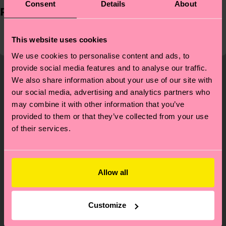
Consent
Details
About
Politique en matière de cookies
This website uses cookies
We use cookies to personalise content and ads, to
provide social media features and to analyse our traffic.
À propos de nous
Aide
We also share information about your use of our site with
Qui nous sommes
FAQ (Foire aux questions)
our social media, advertising and analytics partners who
may combine it with other information that you’ve
Blog heureux
Délais de livraison et coûts
provided to them or that they’ve collected from your use
Développement durable
Retours
of their services.
Cadeaux d'entreprise
Droit de rétractation
Contactez-nous
Magasins
Allow all
Carrières
Customize
Suivez Happy Socks