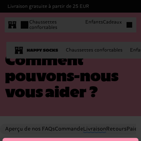
Livraison gratuite à partir de 25 EUR
Articles 
Chaussettes
Enfants
Cadeaux
confortables
Chaussettes confortables
Enfa
Comment
pouvons-nous
vous aider ?
Aperçu de nos FAQs
Commande
Livraison
Retours
Paiem