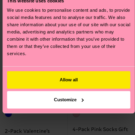
This website uses cookies
FAIBLE STOCK
IN STOCK
MÉLANGE DE
ÉCONOMISEZ MIN.
We use cookies to personalise content and ads, to provide
COTON
20 % SUR COFFRET
BIOLOGIQUE
4 P.
social media features and to analyse our traffic. We also
share information about your use of our site with our social
Idée de cadeau
media, advertising and analytics partners who may
combine it with other information that you’ve provided to
them or that they’ve collected from your use of their
services.
Allow all
Customize
4-Pack Pink Socks Gift
2-Pack Valentine’s