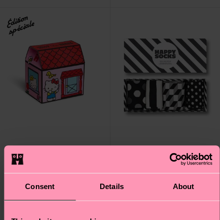
Édition
spéciale
Kids Hello Kitty 3-Pack
4-Pack Classic Black &
Consent
Details
About
Socks Gift Set
White Socks Gift Set
24 €
38 €