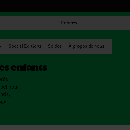
Enfants
x
Special Editions
Soldes
À propos de nous
es enfants
orés
Noël pour
ands,
our