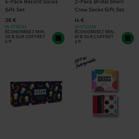
4-Pack Record Socks
2-Pack Bridal Short
Gift Set
Crew Socks Gift Set
38 €
14 €
IN STOCK
IN STOCK
ÉCONOMISEZ MIN.
ÉCONOMISEZ MIN.
20 % SUR COFFRET
10 % SUR COFFRET
4 P.
2 P.
10% to
Interpride