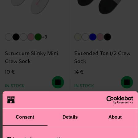
+3
Structure Slinky Mini
Extended Toe 1/2 Crew
Crew Sock
Sock
10 €
14 €
IN STOCK
IN STOCK
Nouveau
Consent
Details
About