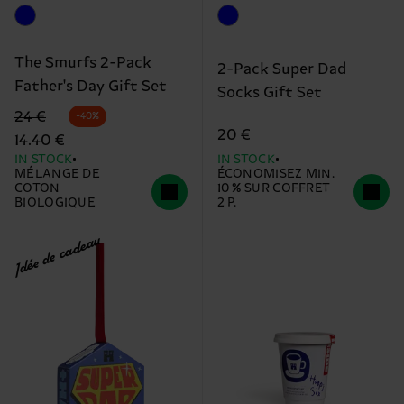
The Smurfs 2-Pack
2-Pack Super Dad
Father's Day Gift Set
Socks Gift Set
Precio original
Prix réduit
24 €
-40%
20 €
14.40 €
IN STOCK
IN STOCK
MÉLANGE DE
ÉCONOMISEZ MIN.
COTON
10 % SUR COFFRET
BIOLOGIQUE
2 P.
Idée de cadeau