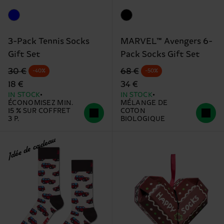
3-Pack Tennis Socks
MARVEL™ Avengers 6-
Gift Set
Pack Socks Gift Set
Precio original
Prix réduit
Precio original
Prix réduit
30 €
68 €
-40%
-50%
18 €
34 €
IN STOCK
IN STOCK
ÉCONOMISEZ MIN.
MÉLANGE DE
15 % SUR COFFRET
COTON
3 P.
BIOLOGIQUE
Idée de cadeau