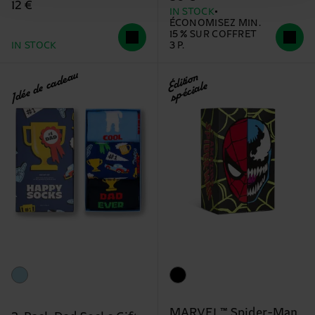
12 €
IN STOCK
ÉCONOMISEZ MIN.
15 % SUR COFFRET
IN STOCK
3 P.
Idée de cadeau
Édition
spéciale
MARVEL™ Spider-Man