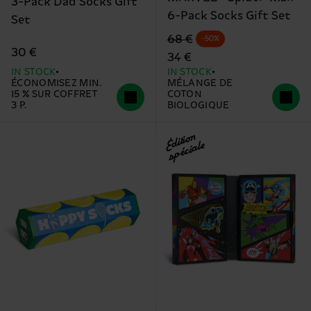
3-Pack Dad Socks Gift
6-Pack Socks Gift Set
Set
Precio original
Prix réduit
68 €
-50%
30 €
34 €
IN STOCK
IN STOCK
ÉCONOMISEZ MIN.
MÉLANGE DE
15 % SUR COFFRET
COTON
3 P.
BIOLOGIQUE
Édition
spéciale