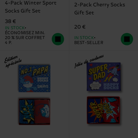
4-Pack Winter Sport
2-Pack Cherry Socks
Socks Gift Set
Gift Set
38 €
20 €
IN STOCK
ÉCONOMISEZ MIN.
20 % SUR COFFRET
IN STOCK
4 P.
BEST-SELLER
Idée de cadeau
Édition
spéciale