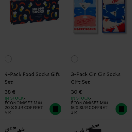
4-Pack Food Socks Gift
3-Pack Cin Cin Socks
Set
Gift Set
38 €
30 €
IN STOCK
IN STOCK
ÉCONOMISEZ MIN.
ÉCONOMISEZ MIN.
20 % SUR COFFRET
15 % SUR COFFRET
4 P.
3 P.
Idée de cadeau
10% to