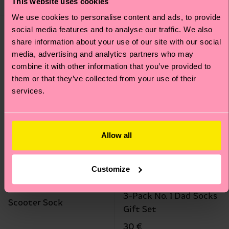
This website uses cookies
IN STOCK
IN STOCK
We use cookies to personalise content and ads, to provide
Idée de cadeau
Idée de cadeau
social media features and to analyse our traffic. We also
share information about your use of our site with our social
media, advertising and analytics partners who may
combine it with other information that you’ve provided to
them or that they’ve collected from your use of their
services.
Allow all
Customize
3-Pack No. 1 Dad Socks
Scooter Sock
Gift Set
30 €