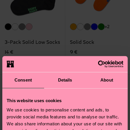
+2
3-Pack Solid Low Socks
Solid Sock
14 €
9 €
IN STOCK
IN STOCK
ÉCONOMISEZ MIN. 20
MÉLANGE DE COTON
% SUR LOT 3 P.
BIOLOGIQUE
Consent
Details
About
This website uses cookies
We use cookies to personalise content and ads, to
provide social media features and to analyse our traffic.
We also share information about your use of our site with