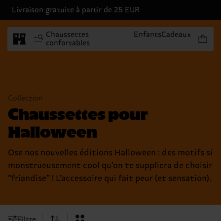
Livraison gratuite à partir de 25 EUR
Articles 
Chaussettes
Enfants
Cadeaux
confortables
Collection
Chaussettes pour
Halloween
Ose nos nouvelles éditions Halloween : des motifs si
monstrueusement cool qu’on te suppliera de choisir
“friandise” ! L’accessoire qui fait peur (et sensation).
Filtre