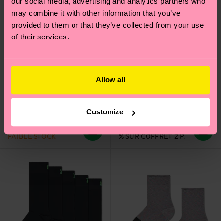
our social media, advertising and analytics partners who
may combine it with other information that you’ve
provided to them or that they’ve collected from your use
of their services.
Allow all
2-Pack Trick Or Treat
Sheer Me Up Knee High
Socks Gift Set
Sock
20 €
Customize
22 €
IN STOCK
ÉCONOMISEZ MIN. 10
FAIBLE STOCK
% SUR COFFRET 2 P.