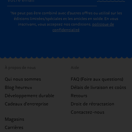
*Ne peut pas être combiné avec d'autres offres ou utilisé sur les
éditions limitées/spéciales et les articles en solde. En vous
inscrivant, vous acceptez nos conditions.
politique de
confidentialité
À propos de nous
Aide
Qui nous sommes
FAQ (Foire aux questions)
Blog heureux
Délais de livraison et coûts
Développement durable
Retours
Cadeaux d'entreprise
Droit de rétractation
Contactez-nous
Magasins
Carrières