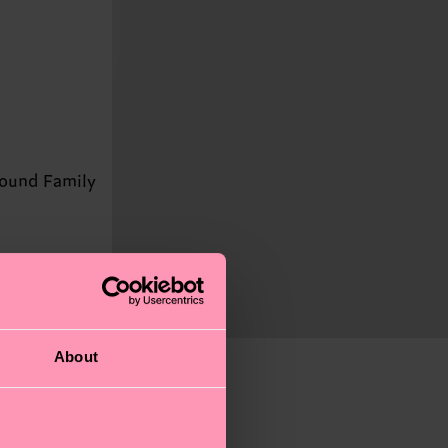
ound Family
IQUE
About