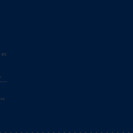
 et
n
nos