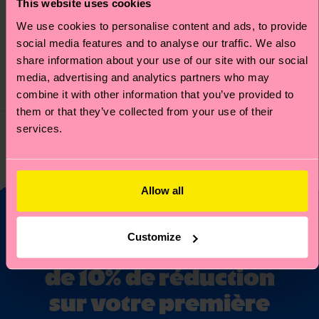
This website uses cookies
1-Pack Heart Sock Gift
Kisses Sock
We use cookies to personalise content and ads, to provide
Set
Precio original
Prix réduit
12 €
social media features and to analyse our traffic. We also
-50%
share information about your use of our site with our social
14 €
6 €
media, advertising and analytics partners who may
IN STOCK
IN STOCK
combine it with other information that you’ve provided to
them or that they’ve collected from your use of their
services.
Vous avez vu 4 de 4 produits.
Allow all
Customize
Envie de bénéficier
de 10% de réduction
sur votre première