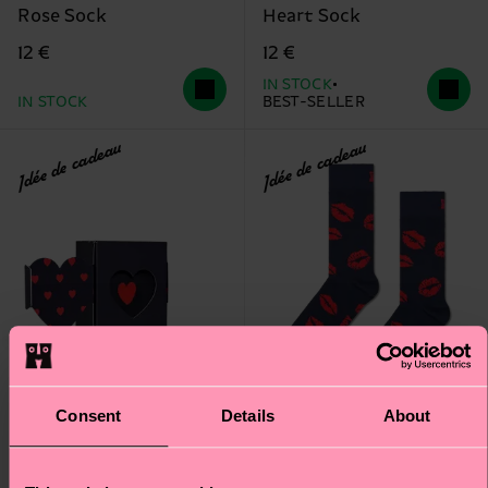
Rose Sock
Heart Sock
12 €
12 €
IN STOCK
IN STOCK
BEST-SELLER
Idée de cadeau
Idée de cadeau
Consent
Details
About