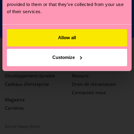
inscrivant, vous acceptez nos conditions.
politique de
provided to them or that they’ve collected from your use
confidentialité
of their services.
Allow all
À propos de nous
Aide
Customize
Qui nous sommes
FAQ (Foire aux questions)
Blog heureux
Délais de livraison et coûts
Développement durable
Retours
Cadeaux d'entreprise
Droit de rétractation
Contactez-nous
Magasins
Carrières
Suivez Happy Socks