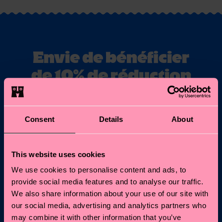
Envie de bénéficier
de 10% de réduction
sur votre première
commande ?
Consent
Details
About
Abonnez-vous aux mises à jour de Happy Socks pour
bénéficier d'une remise de 10 %* et des dernières
This website uses cookies
actualités et offres.
We use cookies to personalise content and ads, to
E-mail
Inscription
provide social media features and to analyse our traffic.
We also share information about your use of our site with
our social media, advertising and analytics partners who
*Ne peut pas être combiné avec d'autres offres ou utilisé sur les
may combine it with other information that you’ve
éditions limitées/spéciales et les articles en solde. En vous