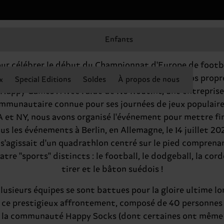
Enfants
py Socks lance les Happy Games à Be
ur célébrer le début du Championnat d'Europe de footb
e l'UEFA, Happy Socks a joyeusement organisé nos propr
x
Special Editions
Soldes
À propos de nous
Happy Games ! Avec l'aide de No Routine, une entreprise
mmunautaire connue pour ses journées de jeux populaire
 et NY, nous avons organisé l'événement pour mettre fi
us les événements à Berlin, en Allemagne, le 14 juillet 20
l s'agissait d'un quadrathlon centré sur le pied comprena
atre "sports" distincts : le football, le dodgeball, la cord
tirer et le bâton suédois !
lusieurs équipes se sont battues pour la gloire ultime lo
 ce prestigieux affrontement, composé de 40 personnes
la communauté Happy Socks (dont certaines ont même