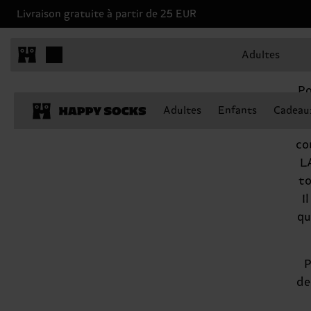
Livraison gratuite à partir de 25 EUR
Adultes
Hap
Po
d
Adultes
Enfants
Cadeau
co
LA
to
I
qu
P
de