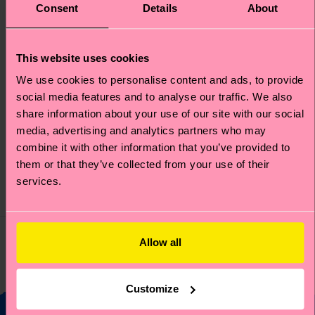
Consent
Details
About
This website uses cookies
MARVEL™ Fantastic
MARVEL™ Fantastic
We use cookies to personalise content and ads, to provide
Four Mister Fantastic
Four The Thing Sneaker
social media features and to analyse our traffic. We also
Sock
Sock
share information about your use of our site with our social
Precio original
Prix réduit
Precio original
Prix réduit
media, advertising and analytics partners who may
12 €
12 €
-50%
-50%
combine it with other information that you’ve provided to
6 €
6 €
them or that they’ve collected from your use of their
IN STOCK
IN STOCK
MÉLANGE DE
MÉLANGE DE
services.
COTON
COTON
BIOLOGIQUE
BIOLOGIQUE
Allow all
Vous avez vu 4 de 4 produits.
Customize