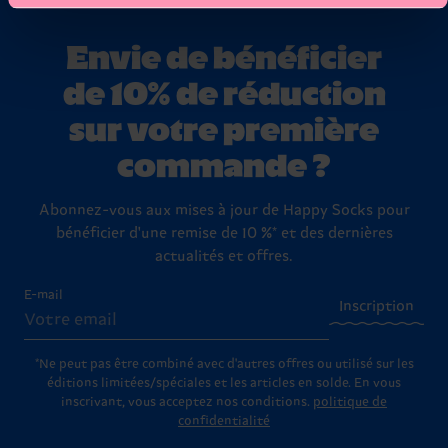
Envie de bénéficier
de 10% de réduction
sur votre première
commande ?
Abonnez-vous aux mises à jour de Happy Socks pour
bénéficier d'une remise de 10 %* et des dernières
actualités et offres.
E-mail
Inscription
*Ne peut pas être combiné avec d'autres offres ou utilisé sur les
éditions limitées/spéciales et les articles en solde. En vous
inscrivant, vous acceptez nos conditions.
politique de
confidentialité