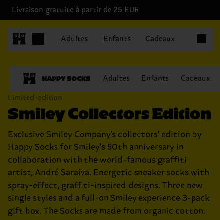
Livraison gratuite à partir de 25 EUR
Articles 
Adultes
Enfants
Cadeaux
Adultes
Enfants
Cadeaux
Limited-edition
Smiley Collectors Edition
Exclusive Smiley Company’s collectors' edition by
Happy Socks for Smiley's 50th anniversary in
collaboration with the world-famous graffiti
artist, André Saraiva. Energetic sneaker socks with
spray-effect, graffiti-inspired designs. Three new
single styles and a full-on Smiley experience 3-pack
gift box. The Socks are made from organic cotton.