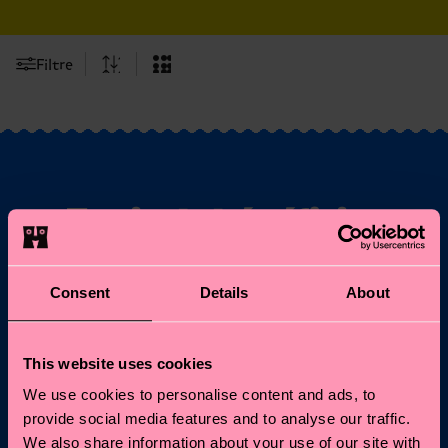
Filtre
Envie de bénéficier
de 10% de réduction
sur votre première
Consent
Details
About
commande ?
This website uses cookies
Abonnez-vous aux mises à jour de Happy Socks pour
We use cookies to personalise content and ads, to
bénéficier d'une remise de 10 %* et des dernières
actualités et offres.
provide social media features and to analyse our traffic.
We also share information about your use of our site with