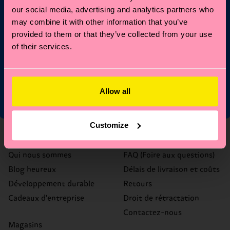
E-mail
our social media, advertising and analytics partners who
Inscription
may combine it with other information that you’ve
provided to them or that they’ve collected from your use
*Ne peut pas être combiné avec d'autres offres ou utilisé sur les
of their services.
éditions limitées/spéciales et les articles en solde. En vous
inscrivant, vous acceptez nos conditions.
politique de
confidentialité
Allow all
Customize
À propos de nous
Aide
Qui nous sommes
FAQ (Foire aux questions)
Blog heureux
Délais de livraison et coûts
Développement durable
Retours
Cadeaux d'entreprise
Droit de rétractation
Contactez-nous
Magasins