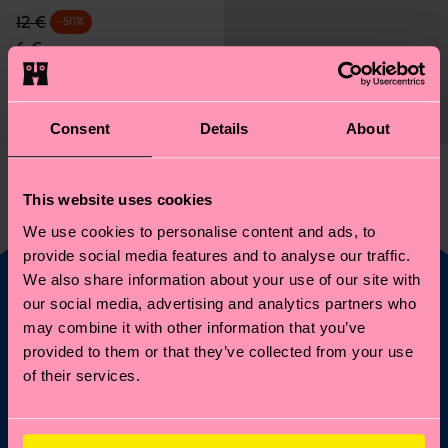
Precio original
Prix réduit
12 €
-50%
6 €
IN STOCK
MÉLANGE DE
COTON
BIOLOGIQUE
Consent
Details
About
Vous avez vu 1 de 1 produits.
This website uses cookies
We use cookies to personalise content and ads, to
provide social media features and to analyse our traffic.
We also share information about your use of our site with
our social media, advertising and analytics partners who
Envie de bénéficier
may combine it with other information that you’ve
provided to them or that they’ve collected from your use
de 10% de réduction
of their services.
sur votre première
commande ?