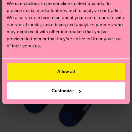
Idée de cadeau
Vous avez des questions sur les retours ? Visitez
We use cookies to personalise content and ads, to
notre page
Retour
pour trouver les réponses aux
provide social media features and to analyse our traffic.
We also share information about your use of our site with
questions les plus fréquemment posées.
our social media, advertising and analytics partners who
may combine it with other information that you’ve
provided to them or that they’ve collected from your use
of their services.
Allow all
Customize