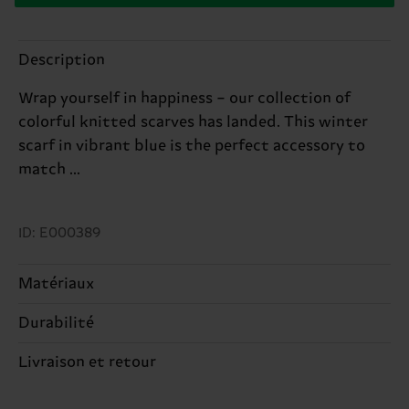
Description
Wrap yourself in happiness – our collection of
colorful knitted scarves has landed. This winter
scarf in vibrant blue is the perfect accessory to
match ...
ID: E000389
Matériaux
100% Acryclic
Durabilité
Le développement durable ne se résume pas à la
Livraison et retour
qualité et aux certifications : il s'agit aussi de
Le délai de livraison prévu vers la France à compter
mettre en place une chaîne d'approvisionnement