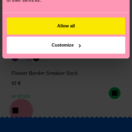
of their services.
Allow all
Customize
+1
Flower Border Sneaker Sock
10 €
IN STOCK