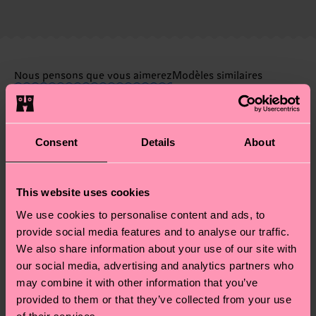
de la date d'expédition est de
3 à 6 jours
éthique, de réduire les émissions, d'entretenir
ouvrables
. Veuillez garder à l'esprit qu'il s'agit
correctement ses chaussettes, et BIEN PLUS
d'une estimation et que le délai de livraison exact
ENCORE ! Pour plus d'informations, ainsi que des
dépend de vos services postaux locaux.
conseils et astuces, rendez-vous sur notre page
Nous pensons que vous aimerez
Modèles similaires
Développement durable
.
Nouveau
Vous avez des questions sur les retours ? Visitez
notre page
Retour
pour trouver les réponses aux
questions les plus fréquemment posées.
Consent
Details
About
This website uses cookies
We use cookies to personalise content and ads, to
provide social media features and to analyse our traffic.
We also share information about your use of our site with
our social media, advertising and analytics partners who
may combine it with other information that you’ve
provided to them or that they’ve collected from your use