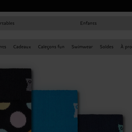
rtables
Enfants
nts
Cadeaux
Caleçons fun
Swimwear
Soldes
À pro