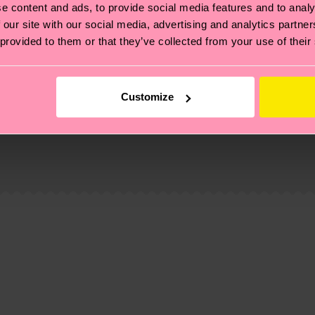
e content and ads, to provide social media features and to analy
 our site with our social media, advertising and analytics partn
 provided to them or that they’ve collected from your use of their
Customize
 et aux certifications : il s'agit aussi de mettre en pl
ttes, et BIEN PLUS ENCORE ! Pour plus d'informations, ai
e la date d'expédition est de
3 à 6 jours ouvrables
. Veuil
taux locaux.
re page
Retour
pour trouver les réponses aux questions 