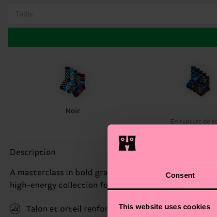
Taille
Noir
En rupture de s
Description
A masterclass in bold graphics, this set features the
Consent
high-energy collection for those who love surrealist 
This website uses cookies
Talon et orteil renforcés