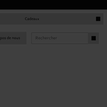
Articles 
Cadeaux
Articles dan
pos de nous
0