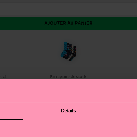
AJOUTER AU PANIER
tock
En rupture de stock
 fan-favorite cloud print, oversized polka dots, bunches 
Details
patterns.