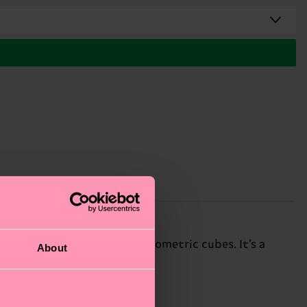
of bananas, and 3D-effect geometric cubes. It’s a
About