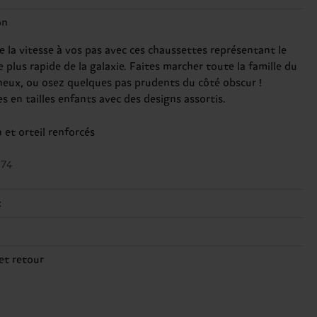
on
e la vitesse à vos pas avec ces chaussettes représentant le
e plus rapide de la galaxie. Faites marcher toute la famille du
neux, ou osez quelques pas prudents du côté obscur !
s en tailles enfants avec des designs assortis.
 et orteil renforcés
274
x
é
, 23% Polyamide, 1% Elastane
ppement durable ne se résume pas à la qualité et aux
et retour
ions : il s'agit aussi de mettre en place une chaîne
e livraison prévu vers la France à compter de la date
sionnement éthique, de réduire les émissions, d'entretenir
ion est de
3 à 6 jours ouvrables
. Veuillez garder à l'esprit qu'il
ent ses chaussettes, et BIEN PLUS ENCORE ! Pour plus