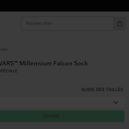
Articles
ocks
ARS™ Millennium Falcon Sock
SPÉCIALE
GUIDE DES TAILLES
ÉPUISÉ