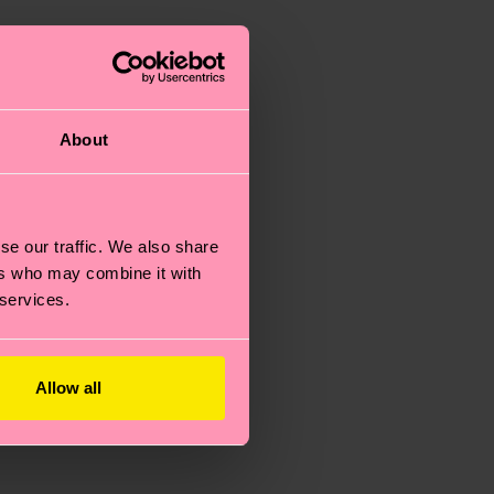
About
se our traffic. We also share
ers who may combine it with
 services.
Allow all