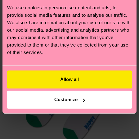
Développement durable
.
We use cookies to personalise content and ads, to
Idée de cadeau
Vous avez des questions sur les retours ? Visitez
provide social media features and to analyse our traffic.
notre page
Retour
pour trouver les réponses aux
We also share information about your use of our site with
questions les plus fréquemment posées.
our social media, advertising and analytics partners who
may combine it with other information that you’ve
provided to them or that they’ve collected from your use
of their services.
Allow all
Customize