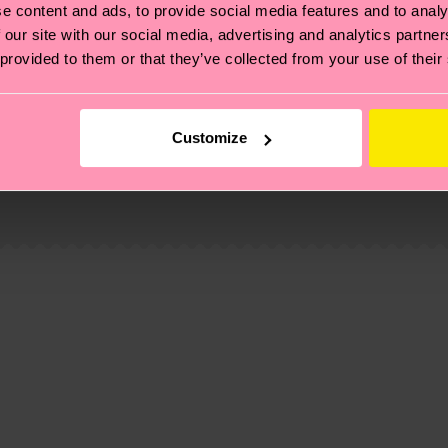
e content and ads, to provide social media features and to analy
 our site with our social media, advertising and analytics partn
 provided to them or that they’ve collected from your use of their
Customize
 et aux certifications : il s'agit aussi de mettre en pl
ttes, et BIEN PLUS ENCORE ! Pour plus d'informations, ai
e la date d'expédition est de
3 à 6 jours ouvrables
. Veuil
taux locaux.
re page
Retour
pour trouver les réponses aux questions 