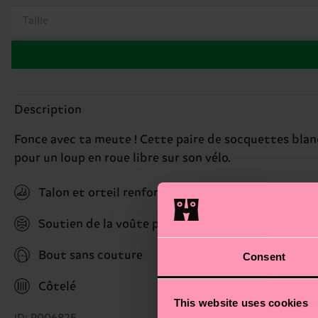
Taille
Description
Fonce avec ta meute ! Cette paire de socquettes blanch
pour un loup en roue libre sur son vélo.
Talon et orteil renforcés
Soutien de la voûte plantaire
Bout sans couture
Consent
Côtelé
This website uses cookies