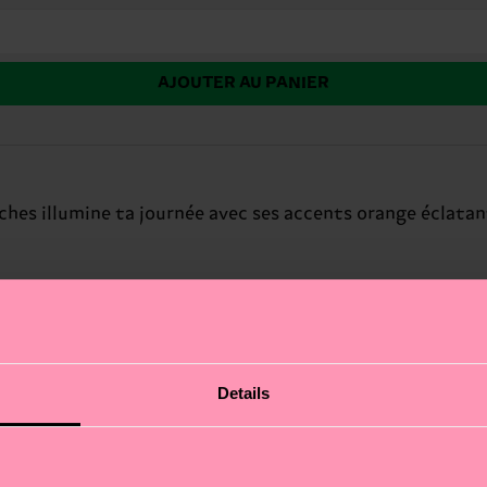
AJOUTER AU PANIER
es illumine ta journée avec ses accents orange éclatant su
Details