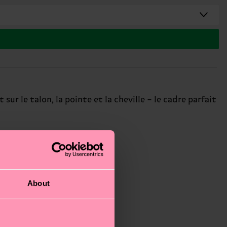
r le talon, la pointe et la cheville – le cadre parfait
About